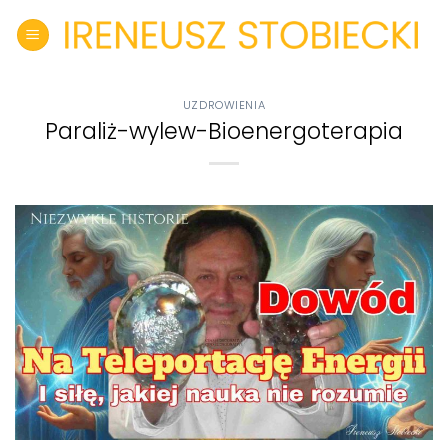
Skip
to
content
UZDROWIENIA
Paraliż-wylew-Bioenergoterapia