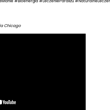
wianie #Bioenergia #LeczenieParaliżu #NaturalneLeczen
ia Chicago