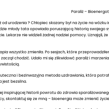
Paraliż – Bioenergo
od urodzenia ? Chłopiec skazany był na życie na wózku i
e młody tata opowiada poruszającą historią swojego synk
e. Lekarze nie widzieli żadnej nadziei pomocy. Uznająli, że
pia wszystko zmieniła. Po sesjach, które przeprowadziłe
aczął chodzić. Udało mi się zlikwidowć paraliż i marzen
zywistością.
kuteczna i bezinwazyjna metoda uzdrawiania, która potra
jest bezsilna.
 inspirującej historii powrotu do zdrowia sparaliżowanego
y, skontaktuj się ze mną – bioenergia może zmienić życie