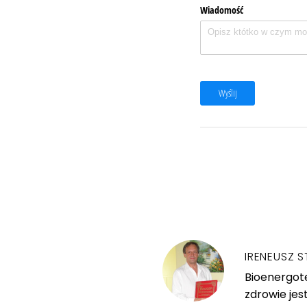
Wiadomość
Wyślij
IRENEUSZ S
Bioenergote
zdrowie jes