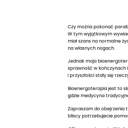
Czy można pokonać paraliż 
W tym wyjątkowym wywiadzi
miał szans na normalne życi
na własnych nogach.
Jednak moja bioenergotera
sprawność w kończynach i z
i przyszłości stały się rzec
Bioenergoterapia jest to s
gdzie medycyna tradycyjna 
Zapraszam do obejrzenia tej
bliscy potrzebujecie pomoc