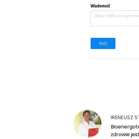
Wiadomość
Wyślij
IRENEUSZ S
Bioenergote
zdrowie jes