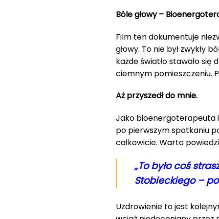
Bóle głowy – Bioenergotera
Film ten dokumentuje niezwy
głowy. To nie był zwykły bó
każde światło stawało się 
ciemnym pomieszczeniu. Pró
Aż przyszedł do mnie.
Jako bioenergoterapeuta i
po pierwszym spotkaniu poc
całkowicie. Warto powiedzi
„To było coś stra
Stobieckiego – po
Uzdrowienie to jest kolej
wciąż niedoceniany przez n