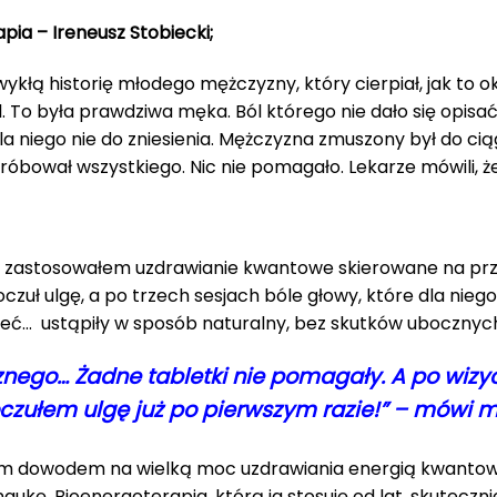
pia – Ireneusz Stobiecki;
kłą historię młodego mężczyzny, który cierpiał, jak to ok
l. To była prawdziwa męka. Ból którego nie dało się opisać
dla niego nie do zniesienia. Mężczyzna zmuszony był do c
bował wszystkiego. Nic nie pomagało. Lekarze mówili, że
 zastosowałem uzdrawianie kwantowe skierowane na przyc
zuł ulgę, a po trzech sesjach bóle głowy, które dla nie
eć… ustąpiły w sposób naturalny, bez skutków ubocznych,
sznego… Żadne tabletki nie pomagały. A po wizy
czułem ulgę już po pierwszym razie!” – mówi m
nym dowodem na wielką moc uzdrawiania energią kwantową,
aukę. Bioenergoterapia, którą ja stosuję od lat, skutecz