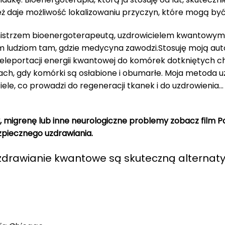
eż daje możliwość lokalizowaniu przyczyn, które mogą być
trzem bioenergoterapeutą, uzdrowicielem kwantowym i
ludziom tam, gdzie medycyna zawodzi.Stosuję moją aut
 teleportacji energii kwantowej do komórek dotkniętych
ach, gdy komórki są osłabione i obumarłe. Moja metoda u
 ciele, co prowadzi do regeneracji tkanek i do uzdrowien
wy, migrenę lub inne neurologiczne problemy zobacz film P
ezpiecznego uzdrawiania.
zdrawianie kwantowe są skuteczną alternatyw