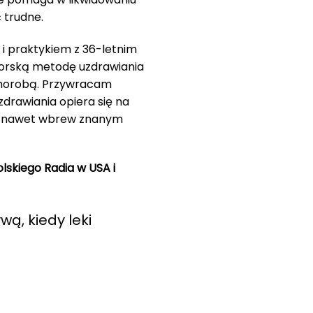
 trudne.
 praktykiem z 36-letnim
orską metodę uzdrawiania
 chorobą. Przywracam
zdrawiania opiera się na
ia… nawet wbrew znanym
olskiego Radia w USA i
ą, kiedy leki