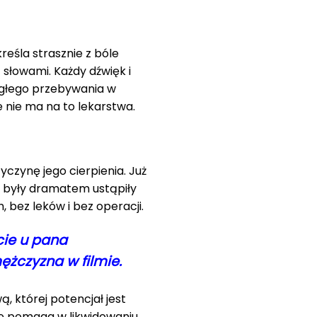
reśla strasznie z bóle
 słowami. Każdy dźwięk i
iągłego przebywania w
 nie ma na to lekarstwa.
zynę jego cierpienia. Już
go były dramatem ustąpiły
 bez leków i bez operacji.
cie u pana
ężczyzna w filmie.
 której potencjał jest
nie pomaga w likwidowaniu