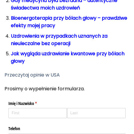
Gdy medycyna była bezradna – autentyczne
świadectwa moich uzdrowień
Bioenergoterapia przy bólach głowy – prawdziwe
efekty mojej pracy
Uzdrowienia w przypadkach uznanych za
nieuleczalne bez operacji
Jak wygląda uzdrawianie kwantowe przy bólach
głowy
Przeczytaj opinie w USA
Prosimy o wypełnienie formularza.
Imię i Nazwisko
(required)
*
Telefon