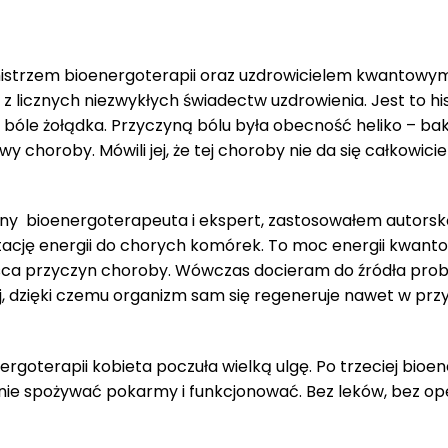
rzem bioenergoterapii oraz uzdrowicielem kwantowym 
 z licznych niezwykłych świadectw uzdrowienia. Jest to his
ne bóle żołądka. Przyczyną bólu była obecność heliko – bakt
awy choroby. Mówili jej, że tej choroby nie da się całkowi
ony bioenergoterapeuta i ekspert, zastosowałem autors
ację energii do chorych komórek. To moc energii kwantow
sca przyczyn choroby. Wówczas docieram do źródła prob
j, dzięki czemu organizm sam się regeneruje nawet w pr
nergoterapii kobieta poczuła wielką ulgę. Po trzeciej bioe
nie spożywać pokarmy i funkcjonować. Bez leków, bez opera