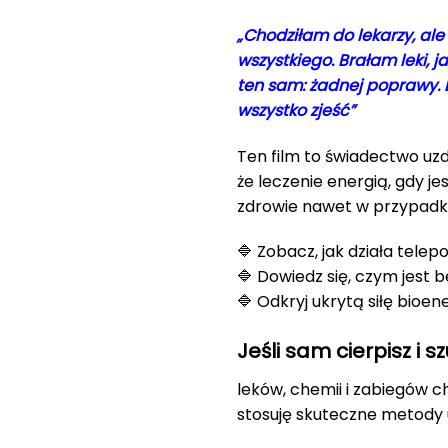
„Chodziłam do lekarzy, al
wszystkiego. Brałam leki, j
ten sam: żadnej poprawy. D
wszystko zjeść”
Ten film to świadectwo uz
że leczenie energią, gdy 
zdrowie nawet w przypadka
🔷 Zobacz, jak działa telep
🔷 Dowiedz się, czym jest
🔷 Odkryj ukrytą siłę bioen
Jeśli sam cierpisz i 
leków, chemii i zabiegów c
stosuję skuteczne metody 