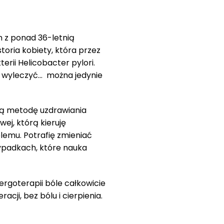
z ponad 36-letnią
toria kobiety, która przez
erii Helicobacter pylori.
cie wyleczyć… można jedynie
ką metodę uzdrawiania
ej, którą kieruję
lemu. Potrafię zmieniać
zypadkach, które nauka
nergoterapii bóle całkowicie
cji, bez bólu i cierpienia.