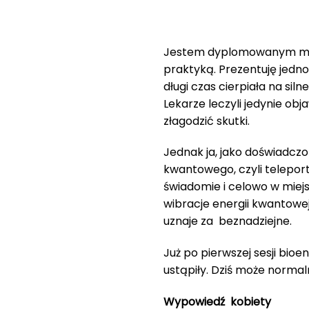
Jestem dyplomowanym mist
praktyką. Prezentuję jedno
długi czas cierpiała na sil
Lekarze leczyli jedynie obj
złagodzić skutki.
Jednak ja, jako doświadcz
kwantowego, czyli teleport
świadomie i celowo w miej
wibracje energii kwantowe
uznaje za beznadziejne.
Już po pierwszej sesji bioe
ustąpiły. Dziś może normal
Wypowiedź kobiety