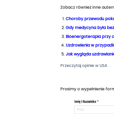
Zobacz również inne aute
Choroby przewodu pokar
Gdy medycyna była bez
Bioenergoterapia przy
Uzdrowienia w przypadk
Jak wygląda uzdrawian
Przeczytaj opinie w USA
Prosimy o wypełnienie for
Imię i Nazwisko
(required)
*