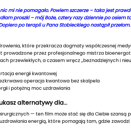
e nic mi nie pomagało. Powiem szczerze – taka jest pra
adłam proszki – mój Boże, cztery razy dziennie po osiem ta
opiero po terapii u Pana Stobieckiego nastąpił przełom. 
drowienia, które przekracza dogmaty współczesnej medy
jest prowadzone przez profesjonalnego mistrza bioenergo
ch przewlekłych, a czasem wręcz „beznadziejnych i nieu
ortacja energii kwantowej
 bezkrwawa operacja kwantowa bez skalpela
ergii i potężną moc uzdrawiania
szukasz alternatywy dla…
hirurgicznych — ten film może stać się dla Ciebie szansą
uzdrawiania energią, które pomagają tam, gdzie zawodzi