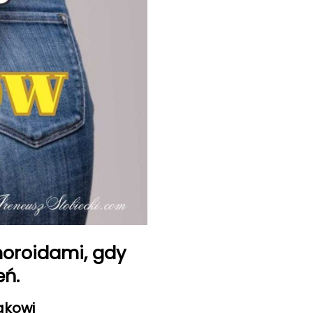
oroidami, gdy
eń.
akowi