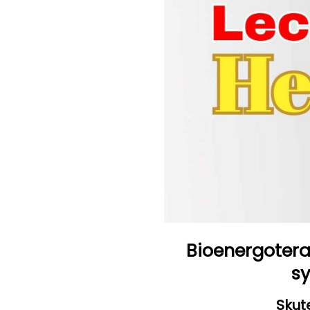
Bioenergoter
sy
Skut