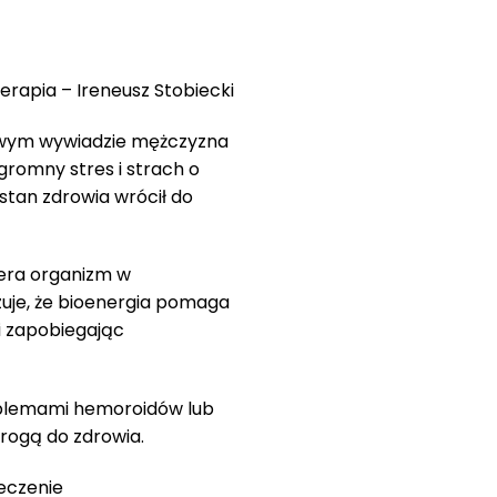
rapia – Ireneusz Stobiecki
owym wywiadzie mężczyzna
omny stres i strach o
stan zdrowia wrócił do
iera organizm w
zuje, że bioenergia pomaga
i zapobiegając
problemami hemoroidów lub
rogą do zdrowia.
eczenie