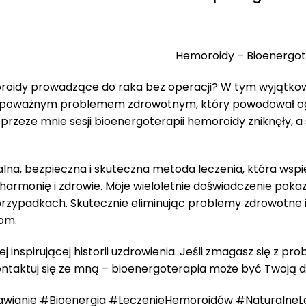
Hemoroidy – Bioenergote
roidy prowadzące do raka bez operacji? W tym wyjątk
z poważnym problemem zdrowotnym, który powodował ogr
przeze mnie sesji bioenergoterapii hemoroidy zniknęły, a 
alna, bezpieczna i skuteczna metoda leczenia, która wsp
harmonię i zdrowie. Moje wieloletnie doświadczenie poka
przypadkach. Skutecznie eliminując problemy zdrowotne 
om.
j inspirującej historii uzdrowienia. Jeśli zmagasz się z 
kontaktuj się ze mną – bioenergoterapia może być Twoją d
awianie #Bioenergia #LeczenieHemoroidów #NaturalneL