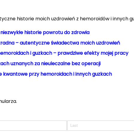
tyczne historie moich uzdrowień z hemoroidów i innych g
 niezwykłe historie powrotu do zdrowia
radna – autentyczne świadectwa moich uzdrowień
hemoroidach i guzkach – prawdziwe efekty mojej pracy
ach uznanych za nieuleczalne bez operacji
e kwantowe przy hemoroidach i innych guzkach
mularza.