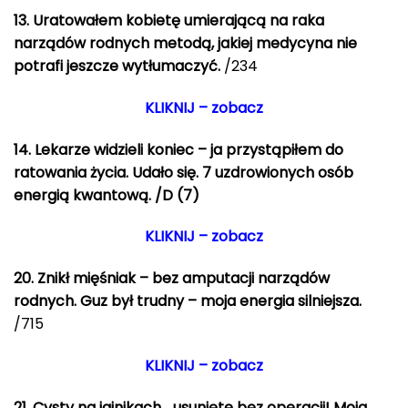
13.
Uratowałem kobietę umierającą na raka
narządów rodnych metodą, jakiej medycyna nie
potrafi jeszcze wytłumaczyć.
/234
KLIKNIJ – zobacz
14. Lekarze widzieli koniec – ja przystąpiłem do
ratowania życia. Udało się. 7 uzdrowionych osób
energią kwantową. /D (7)
KLIKNIJ – zobacz
20.
Znikł mięśniak – bez amputacji narządów
rodnych.
Guz był trudny – moja energia silniejsza.
/715
KLIKNIJ – zobacz
21.
Cysty na jajnikach… usunięte bez operacji! Moja