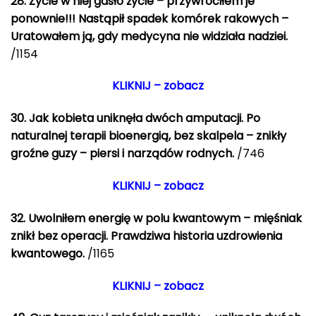
28. Życie w niej gasło życie – przywróciłem je
ponownie!!! Nastąpił spadek komórek rakowych –
Uratowałem ją, gdy medycyna nie widziała nadziei.
/1154
KLIKNIJ – zobacz
30. Jak kobieta uniknęła dwóch amputacji. Po
naturalnej terapii bioenergią, bez skalpela – znikły
groźne guzy – piersi i narządów rodnych.
/746
KLIKNIJ – zobacz
32. Uwolniłem energię w polu kwantowym – mięśniak
znikł bez operacji. Prawdziwa historia uzdrowienia
kwantowego.
/1165
KLIKNIJ – zobacz