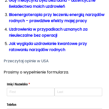
Gdy medycyna była bezradna – autentyczne
świadectwa moich uzdrowień
Bioenergoterapia przy leczeniu energią narządów
rodnych – prawdziwe efekty mojej pracy
Uzdrowienia w przypadkach uznanych za
nieuleczalne bez operacji
Jak wygląda uzdrawianie kwantowe przy
ratowaniu narządów rodnych
Przeczytaj opinie w USA
Prosimy o wypełnienie formularza.
Imię i Nazwisko
(required)
*
Telefon