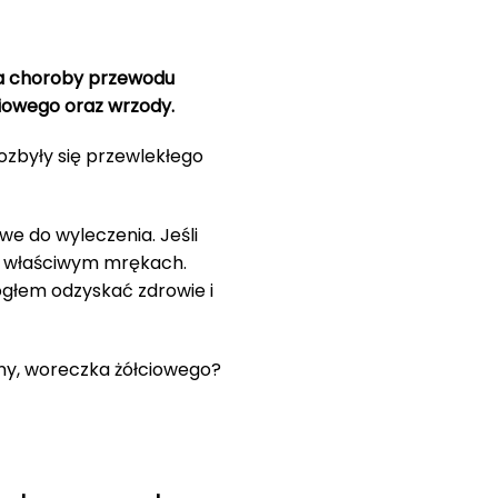
a choroby przewodu
łciowego oraz wrzody.
Pozbyły się przewlekłego
we do wyleczenia. Jeśli
we właściwym mrękach.
głem odzyskać zdrowie i
iony, woreczka żółciowego?