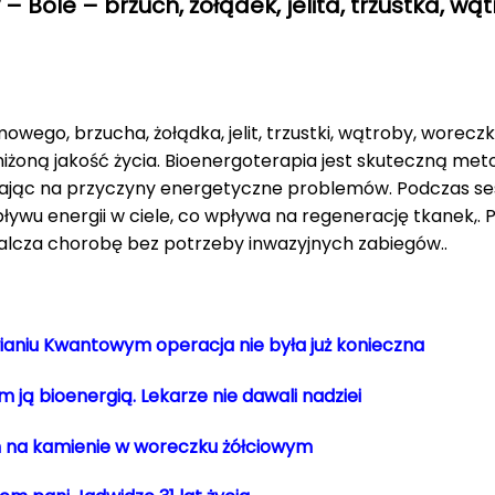
Bóle – brzuch, żołądek, jelita, trzustka, wą
ego, brzucha, żołądka, jelit, trzustki, wątroby, worecz
niżoną jakość życia. Bioenergoterapia jest skuteczną m
ałając na przyczyny energetyczne problemów. Podczas ses
wu energii w ciele, co wpływa na regenerację tkanek,
lcza chorobę bez potrzeby inwazyjnych zabiegów..
wianiu Kwantowym operacja nie była już konieczna
 ją bioenergią. Lekarze nie dawali nadziei
m na kamienie w woreczku żółciowym