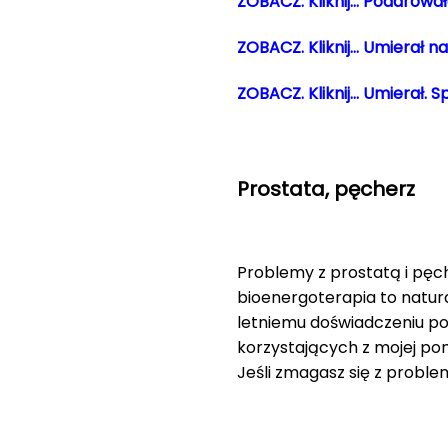
ZOBACZ. Kliknij… Podarował
ZOBACZ. Kliknij… Umierał n
ZOBACZ. Kliknij… Umierał. 
Prostata, pęcherz
Problemy z prostatą i pęc
bioenergoterapia to natura
letniemu doświadczeniu p
korzystających z mojej pom
Jeśli zmagasz się z probl