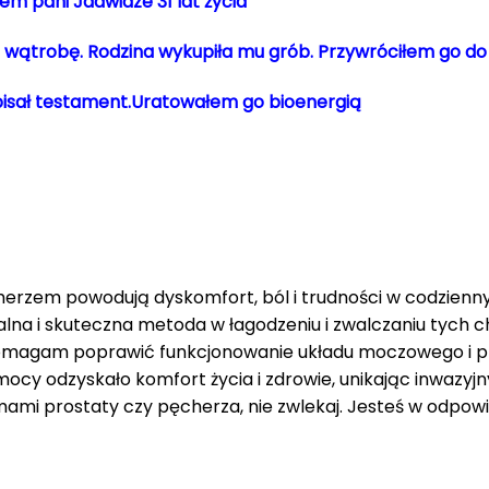
em pani Jadwidze 31 lat życia
a wątrobę. Rodzina wykupiła mu grób. Przywróciłem go do
Spisał testament.Uratowałem go bioenergią
herzem powodują dyskomfort, ból i trudności w codzienn
lna i skuteczna metoda w łagodzeniu i zwalczaniu tych c
omagam poprawić funkcjonowanie układu moczowego i pro
ocy odzyskało komfort życia i zdrowie, unikając inwazyjn
emami prostaty czy pęcherza, nie zwlekaj. Jesteś w odpow