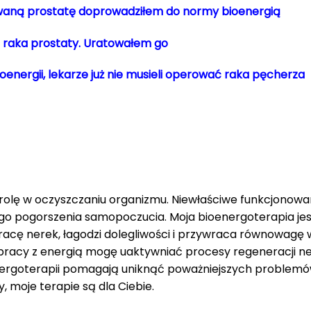
waną prostatę doprowadziłem do normy bioenergią
a raka prostaty. Uratowałem go
ioenergii, lekarze już nie musieli operować raka pęcherza
rolę w oczyszczaniu organizmu. Niewłaściwe funkcjonow
ego pogorszenia samopoczucia. Moja bioenergoterapia jes
acę nerek, łagodzi dolegliwości i przywraca równowagę w
racy z energią mogę uaktywniać procesy regeneracji nere
energoterapii pomagają uniknąć poważniejszych problemó
 moje terapie są dla Ciebie.