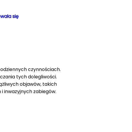
wała się
codziennych czynnościach.
czania tych dolegliwości.
ążliwych objawów, takich
h i inwazyjnych zabiegów.