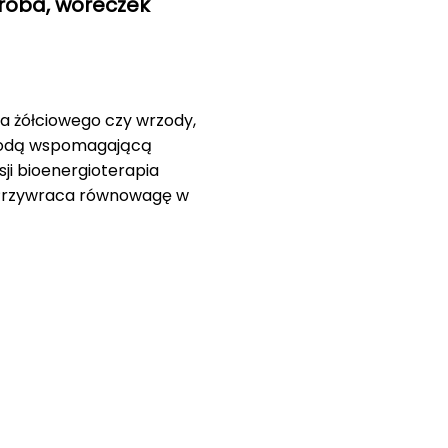
troba, woreczek
ka żółciowego czy wrzody,
etodą wspomagającą
ji bioenergioterapia
. Przywraca równowagę w