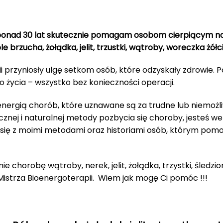
onad 30 lat skutecznie pomagam osobom cierpiącym n
e brzucha, żołądka, jelit, trzustki, wątroby, woreczka żó
i przyniosły ulgę setkom osób, które odzyskały zdrowie. 
o życia – wszystko bez konieczności operacji.
u energią chorób, które uznawane są za trudne lub niemożli
cznej i naturalnej metody pozbycia się choroby, jesteś 
ię z moimi metodami oraz historiami osób, którym pomo
 chorobę wątroby, nerek, jelit, żołądka, trzystki, śledz
Mistrza Bioenergoterapii. Wiem jak mogę Ci pomóc !!!