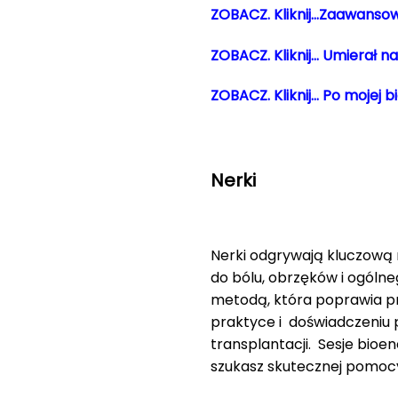
ZOBACZ. Kliknij…Zaawanso
ZOBACZ. Kliknij… Umierał n
ZOBACZ. Kliknij… Po mojej b
Nerki
Nerki odgrywają kluczową 
do bólu, obrzęków i ogóln
metodą, która poprawia pr
praktyce i doświadczeniu p
transplantacji. Sesje bio
szukasz skutecznej pomocy,