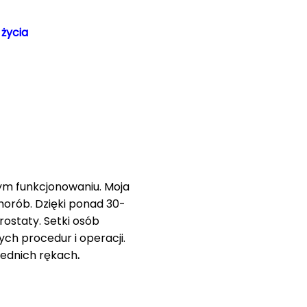
 życia
ym funkcjonowaniu. Moja
horób. Dzięki ponad 30-
staty. Setki osób
ych procedur i operacji.
iednich rękach
.