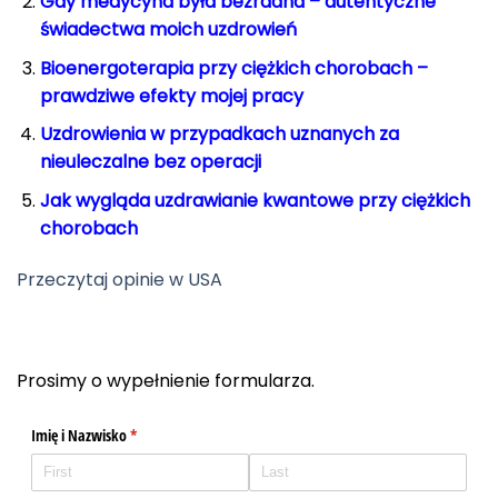
Gdy medycyna była bezr
adna – autentyczne
świadectwa moich uzdrowień
Bioenergoterapia przy ciężkich chorobach –
prawdziwe efekty mojej pracy
Uzdrowienia w przypadkach uznanych za
nieuleczalne bez operacji
Jak wygląda uzdrawianie kwantowe przy ciężkich
chorobach
Przeczytaj opinie w USA
Prosimy o wypełnienie formularza.
Imię i Nazwisko
(required)
*