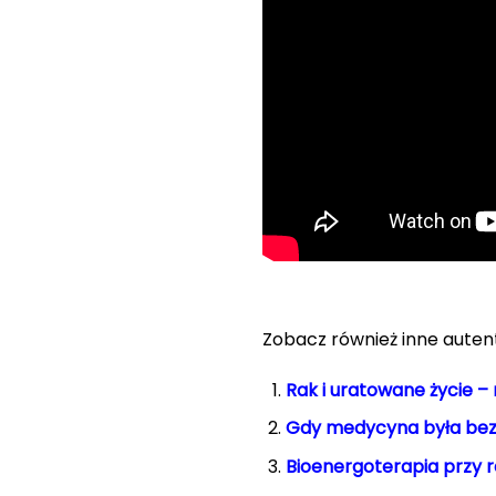
Zobacz również inne autent
Rak i uratowane życie –
Gdy medycyna była bez
Bioenergoterapia przy r