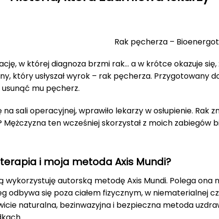
Rak pęcherza – Bioenergote
ję, w której diagnoza brzmi rak… a w krótce okazuje się, 
, który usłyszał wyrok – rak pęcherza. Przygotowany do o
li usunąć mu pęcherz.
 na sali operacyjnej, wprawiło lekarzy w osłupienie. Rak zn
 Mężczyzna ten wcześniej skorzystał z moich zabiegów bi
oterapia i moja metoda Axis Mundi?
ą wykorzystuję autorską metodę Axis Mundi. Polega ona na
g odbywa się poza ciałem fizycznym, w niematerialnej cz
icie naturalna, bezinwazyjna i bezpieczna metoda uzdraw
dkach.