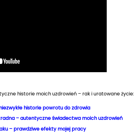
yczne historie moich uzdrowień – rak i uratowane życie:
 niezwykłe historie powrotu do zdrowia
radna – autentyczne świadectwa moich uzdrowień
aku – prawdziwe efekty mojej pracy