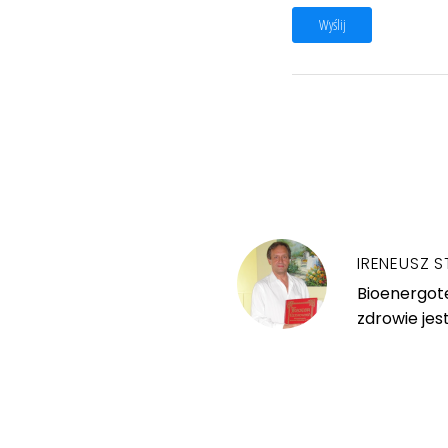
Wyślij
IRENEUSZ S
Bioenergote
zdrowie jes