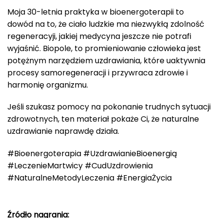
Moja 30-letnia praktyka w bioenergoterapii to
dowód na to, że ciało ludzkie ma niezwykłą zdolność
regeneracyji, jakiej medycyna jeszcze nie potrafi
wyjaśnić. Biopole, to promieniowanie człowieka jest
potężnym narzędziem uzdrawiania, które uaktywnia
procesy samoregeneracji i przywraca zdrowie i
harmonię organizmu.
Jeśli szukasz pomocy na pokonanie trudnych sytuacji
zdrowotnych, ten materiał pokaże Ci, że naturalne
uzdrawianie naprawdę działa.
#Bioenergoterapia #UzdrawianieBioenergią
#LeczenieMartwicy #CudUzdrowienia
#NaturalneMetodyLeczenia #EnergiaŻycia
Źródło nagrania: