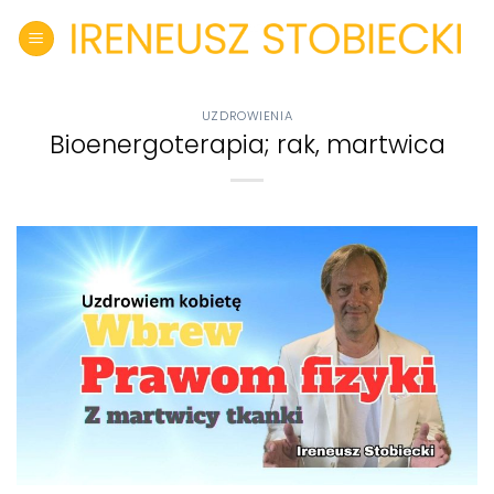
Skip
to
content
UZDROWIENIA
Bioenergoterapia; rak, martwica