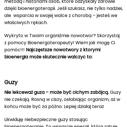
metodą i historiami osób, które odzyskały zdrowie
dzięki bioenergoterapii. Jeśli szukasz, nie tylko nadziei,
ale wsparcia w swojej walce z chorobą – jesteś we
właściwych rękach.
Wykryto w Twoim organiźmie nowotwor? Skorzystaj
z pomocy Bioenergoterapeuty! Wiem jak mogę Ci
pomóc!!!
Najczęstsze nowotwory z ktorymi
bioenergia może skutecznie walczyc to:
Guzy
Nie lekceważ guza – może być cichym zabójcą.
Guzy
nie czekają. Rosną w ciszy, osłabiając organizm, aż w
końcu może być za późno. Lepiej działaj teraz
Likwiduję niebezpieczne guzy stosując
bioenergoterapię. To wsparcie energii, która ratuje