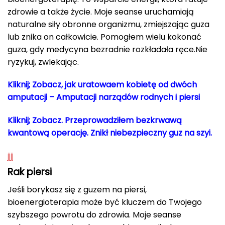
zdrowie a także życie. Moje seanse uruchamiają
naturalne siły obronne organizmu, zmiejszając guza
lub znika on całkowicie. Pomogłem wielu kokonać
guza, gdy medycyna bezradnie rozkładała ręce.Nie
ryzykuj, zwlekając.
Kliknij; Zobacz, jak uratowaem kobietę od dwóch
amputacji – Amputacji narządów rodnych i piersi
Kliknij; Zobacz. Przeprowadziłem bezkrwawą
kwantową operację.
Znikł niebezpieczny guz na szyi.
jjjj
Rak piersi
Jeśli borykasz się z guzem na piersi,
bioenergioterapia może być kluczem do Twojego
szybszego powrotu do zdrowia. Moje seanse