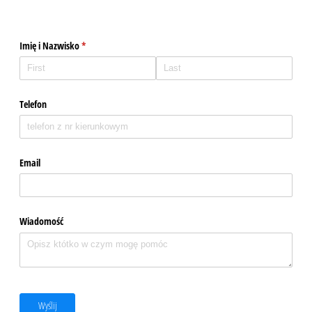
Imię i Nazwisko
(required)
*
Telefon
Email
Wiadomość
Wyślij