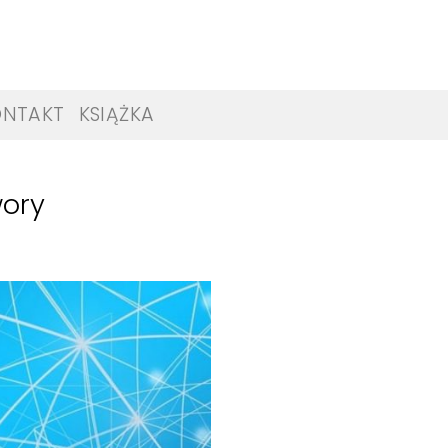
ONTAKT
KSIĄŻKA
wory