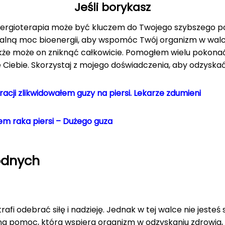
Jeśli borykasz
oenergioterapia może być kluczem do Twojego szybszego p
ralną moc bioenergii, aby wspomóc Twój organizm w wa
także może on zniknąć całkowicie. Pomogłem wielu pokona
 Ciebie. Skorzystaj z mojego doświadczenia, aby odzyska
eracji zlikwidowałem guzy na piersi. Lekarze zdumieni
m raka piersi – Dużego guza
odnych
fi odebrać siłę i nadzieję. Jednak w tej walce nie jeste
na pomoc, która wspiera organizm w odzyskaniu zdrowia, 