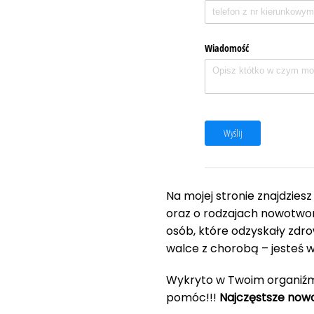
Wiadomość
Wyślij
Na mojej stronie znajdzies
oraz o rodzajach nowotwor
osób, które odzyskały zdrow
walce z chorobą – jesteś 
Wykryto w Twoim organiźm
pomóc!!!
Najczęstsze nowo