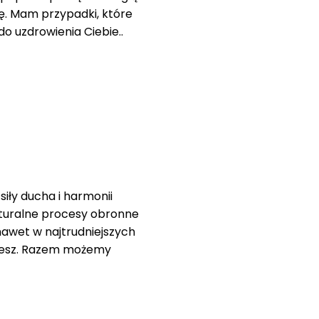
. Mam przypadki, które
o uzdrowienia Ciebie..
iły ducha i harmonii
aturalne procesy obronne
nawet w najtrudniejszych
gujesz. Razem możemy