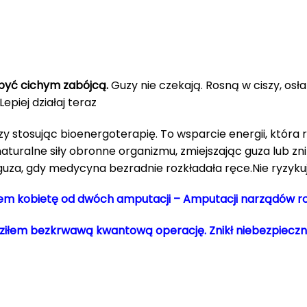
być cichym zabójcą.
Guzy nie czekają. Rosną w ciszy, osł
epiej działaj teraz
y stosując bioenergoterapię. To wsparcie energii, która r
turalne siły obronne organizmu, zmiejszając guza lub zni
za, gdy medycyna bezradnie rozkładała ręce.Nie ryzykuj,
waem kobietę od dwóch amputacji – Amputacji narządów ro
wadziłem bezkrwawą kwantową operację.
Znikł niebezpieczn