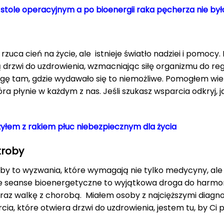
na stole operacyjnym a po bioenergii raka pęcherza nie był
rzuca cień na życie, ale istnieje światło nadziei i pomocy
drzwi do uzdrowienia, wzmacniając siłę organizmu do rege
lgę tam, gdzie wydawało się to niemożliwe. Pomogłem wie
óra płynie w każdym z nas. Jeśli szukasz wsparcia odkryj,
ężyłem z rakiem płuc niebezpiecznym dla życia
ątroby
roby to wyzwania, które wymagają nie tylko medycyny, ale 
je seanse bioenergetyczne to wyjątkowa droga do harmoniz
raz walkę z chorobą. Miałem osoby z najcięższymi diagno
rcia, które otwiera drzwi do uzdrowienia, jestem tu, by C