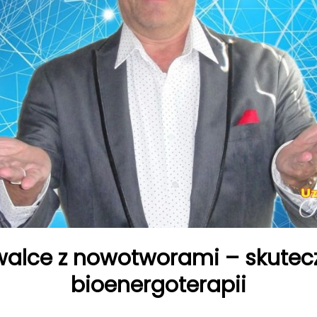
alce z nowotworami – skutecz
bioenergoterapii