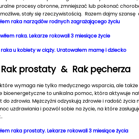
lne procesy obronne, zmniejszać lub pokonać chorobę
ożliwe, stały się rzeczywistością. Razem dajmy szansę d
nałem raka narządów rodnych zagrażającego życiu
twiłem raka. Lekarze rokowali 3 miesiące życie
m raka u kobiety w ciąży. Uratowałem mamę i dziecko
Rak prostaty & Rak pęcherza
które wymaga nie tylko medycznego wsparcia, ale także s
e bioenergetyczne to unikalna pomoc, która aktywuje n
 do zdrowia. Mężczyźni odzyskują zdrowie i radość życia 
moc uzdrawiania i pozwól sobie na życie, na które zasłu
..
ałem raka prostaty. Lekarze rokowali 3 miesiące życia