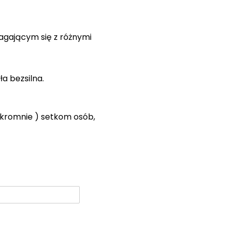
agającym się z różnymi
a bezsilna.
skromnie ) setkom osób,