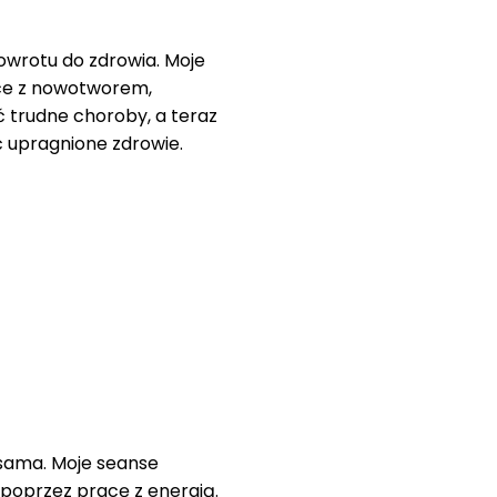
owrotu do zdrowia. Moje
lce z nowotworem,
ć trudne choroby, a teraz
ć upragnione zdrowie.
ś sama. Moje seanse
poprzez pracę z energią.