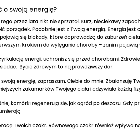
 o swoją energię?
rego przez lata nikt nie sprzątał. Kurz, nieciekawy zapa
 porządek. Podobnie jest z Twoją energią. Energia jest cz
, pojawią się blokady, które doprowadzą do zaburzeń ciela
ierwszym krokiem do wylęgania choroby – zanim pojawią s
rkulację energii, uchronisz się przed chorobami. Zdrowie
siadać. Bycie zdrowym to najprawdziwszy dar.
o swoją energię, zapraszam. Ciebie do mnie. Zbalansuję Tw
lniejszych zakamarków Twojego ciała i odżywiała każdą fi
nie, komórki regenerują się, jak ogród po deszczu. Gdy pr
umierają.
racę Twoich czakr. Równowaga czakr również wpływa na 