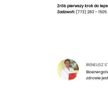
Zrób pierwszy krok do le
Zadzwoń:
(773) 283 – 1505
IRENEUSZ S
Bioenergote
zdrowie jes