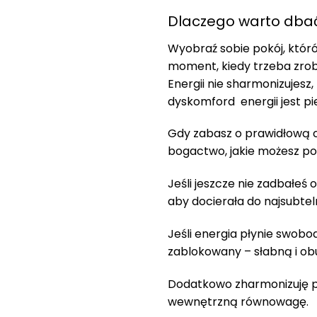
Dlaczego warto dbać
Wyobraź sobie pokój, któró
moment, kiedy trzeba zrobić
Energii nie sharmonizujesz
dyskomford energii jest p
Gdy zabasz o prawidłową cy
bogactwo, jakie możesz po
Jeśli jeszcze nie zadbałeś 
aby docierała do najsubte
Jeśli energia płynie swobod
zablokowany – słabną i ob
Dodatkowo zharmonizuję p
wewnętrzną równowagę.