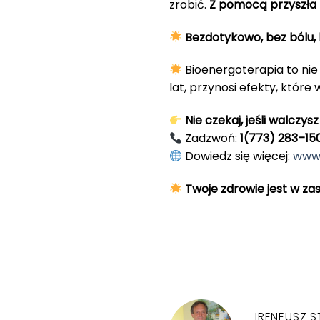
zrobić.
Z pomocą przyszła
Bezdotykowo, bez bólu, 
Bioenergoterapia to nie 
lat, przynosi efekty, które 
Nie czekaj, jeśli walc
Zadzwoń:
1(773) 283–15
Dowiedz się więcej:
www.
Twoje zdrowie jest w zas
IRENEUSZ S