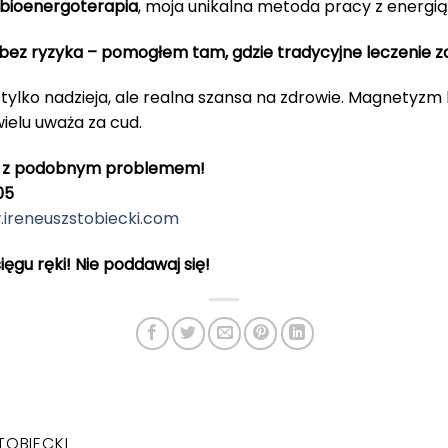
 bioenergoterapia
, moja unikalna metoda pracy z energią
bez ryzyka – pomogłem tam, gdzie tradycyjne leczenie z
tylko nadzieja, ale realna szansa na zdrowie. Magnetyzm l
wielu uważa za cud.
zysz z podobnym problemem!
05
ireneuszstobiecki.com
ięgu ręki! Nie poddawaj się!
TOBIECKI