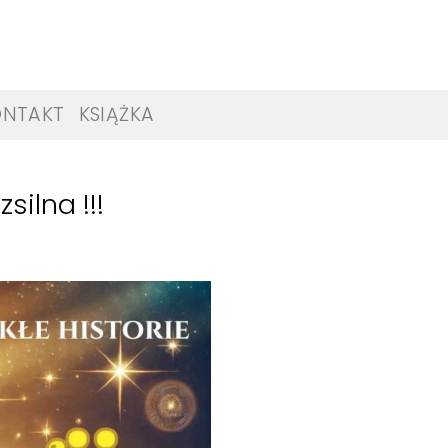
ONTAKT
KSIĄŻKA
silna !!!