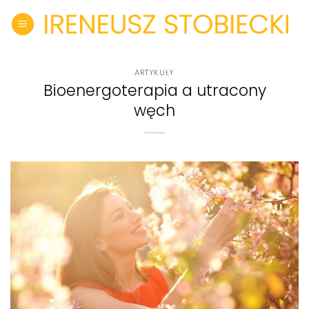
Skip
to
content
ARTYKUŁY
Bioenergoterapia a utracony
węch