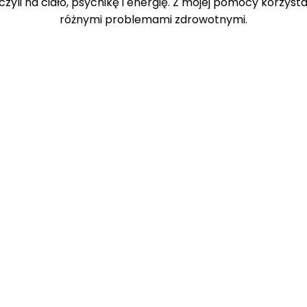
czyli na ciało, psychikę i energię. Z mojej pomocy korzysta
różnymi problemami zdrowotnymi.