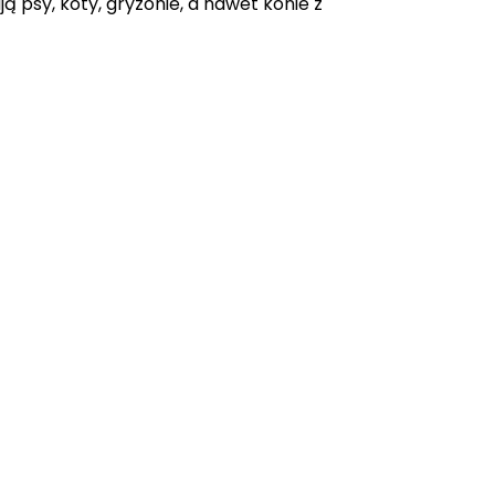
ją psy, koty, gryzonie, a nawet konie z