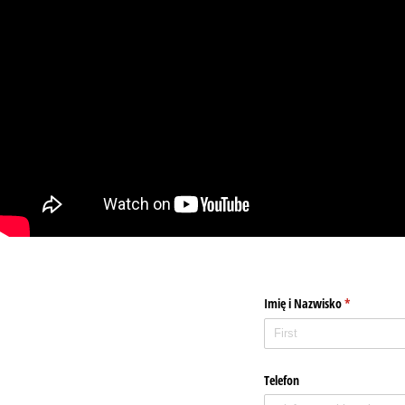
Imię i Nazwisko
(required)
*
Telefon