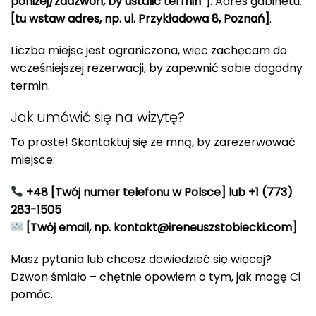
poniżej/zadzwoń, by ustalić termin”]
. Adres gabinetu:
[tu wstaw adres, np. ul. Przykładowa 8, Poznań]
.
Liczba miejsc jest ograniczona, więc zachęcam do
wcześniejszej rezerwacji, by zapewnić sobie dogodny
termin.
Jak umówić się na wizytę?
To proste! Skontaktuj się ze mną, by zarezerwować
miejsce:
+48 [Twój numer telefonu w Polsce] lub +1 (773)
283-1505
[Twój email, np. kontakt@ireneuszstobiecki.com]
Masz pytania lub chcesz dowiedzieć się więcej?
Dzwon śmiało – chętnie opowiem o tym, jak mogę Ci
pomóc.