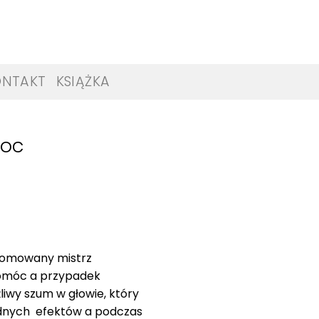
ONTAKT
KSIĄŻKA
moc
plomowany mistrz
 pomóc a przypadek
liwy szum w głowie, który
żadnych efektów a podczas