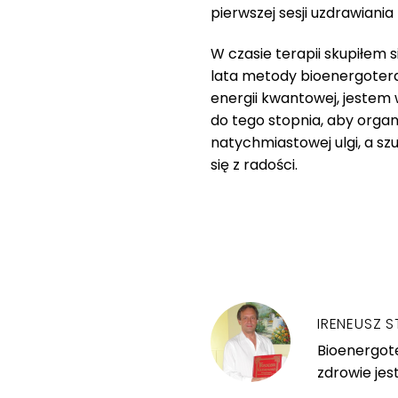
pierwszej sesji uzdrawiani
W czasie terapii skupiłem 
lata metody bioenergoterap
energii kwantowej, jestem
do tego stopnia, aby org
natychmiastowej ulgi, a sz
się z radości.
IRENEUSZ S
Bioenergote
zdrowie jes