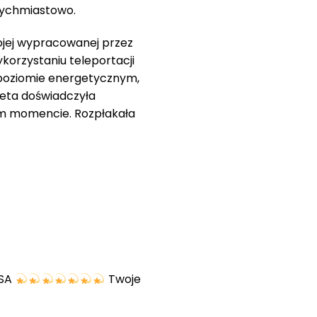
atychmiastowo.
mojej wypracowanej przez
korzystaniu teleportacji
 poziomie energetycznym,
eta doświadczyła
dnym momencie. Rozpłakała
USA
Twoje