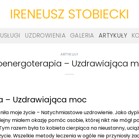
USŁUGI
UZDROWIENIA
GALERIA
ARTYKUŁY
K
ARTYKUŁY
oenergoterapia – Uzdrawiająca 
a – Uzdrawiająca moc
niła moje życie – Natychmiastowe uzdrowienie. Jako dy
olejny miałem okazję pomóc osobie, której nikt nie mógł
Tym razem była to kobieta cierpiąca na nieustanny, uciąż
 życie. Wszelkie metody leczenia w ogóle nie przyniosły 