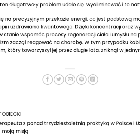
a ten długotrwały problem udało się wyeliminować i to n
się na precyzyjnym przekazie energii, co jest podstawą 
ii i uzdrawiania kwantowego. Dzięki koncentracji oraz wy
 w stanie wspomóc procesy regeneracji ciała i umysłu na
anizm zaczął reagować na chorobę. W tym przypadku kobi
um, który towarzyszył jej przez długie lata, zniknął w je
TOBIECKI
rapeuta z ponad trzydziestoletnią praktyką w Polsce i 
t moją misją