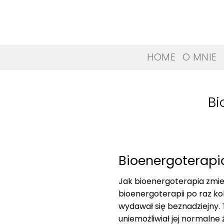
Skip
to
content
HOME
O MNIE
Bi
Bioenergoterapi
Jak bioenergoterapia zmie
bioenergoterapii po raz k
wydawał się beznadziejny. 
uniemożliwiał jej normalne