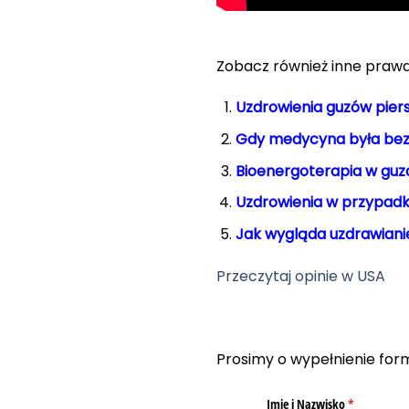
Zobacz również inne prawdz
Uzdrowienia guzów piers
Gdy medycyna była bez
Bioenergoterapia w guza
Uzdrowienia w przypadk
Jak wygląda uzdrawiani
Przeczytaj opinie w USA
Prosimy o wypełnienie for
Imię i Nazwisko
(required)
*