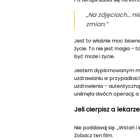
„Na zdjęciach… ni
zmian.”
Jest to właśnie moc bioen
życie. To nie jest magia –
być może i życie.
Jestem dyplomowanym mist
uzdrawianiu w przypadkac
uzdrowienia – autentyczną 
uniknęła dwóch operacji, a
Jeli cierpisz a lekarze
Nie poddawaj się. „Wstań i i
Zobacz ten film.