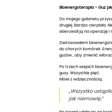
Bioenergoterapia – Guz pie
Do mojego gabinetu przyszł
drugiej. Bardzo cierpiała. 
skierowali ją na operację i 
Zastosowałem bioenergoter
do chorych komórek. Energi
guzów , aby zmienić wibra
Po trzech sesjach bioenergot
guzy. Wszystkie pięć.
Mówi z wdzięcznością:
„Wszystko ustąpił
jak niemowlę.”
Po terapii udała się na ko