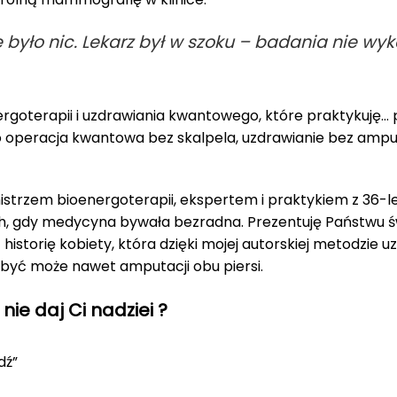
e było nic. Lekarz był w szoku – badania nie wy
ergoterapii i uzdrawiania kwantowego, które praktykuję
 to operacja kwantowa bez skalpela, uzdrawianie bez ampu
rzem bioenergoterapii, ekspertem i praktykiem z 36-
h, gdy medycyna bywała bezradna. Prezentuję Państwu 
historię kobiety, która dzięki mojej autorskiej metodzie
 być może nawet amputacji obu piersi.
 nie daj Ci nadziei ?
dź”