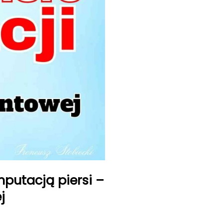
putacją piersi –
j