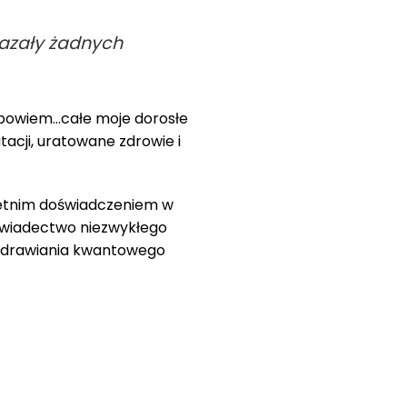
kazały żadnych
… powiem…całe moje dorosłe
tacji, uratowane zdrowie i
letnim doświadczeniem w
świadectwo niezwykłego
 uzdrawiania kwantowego