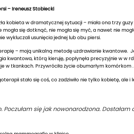
rsi
– Ireneusz Stobiecki
a kobieta w dramatycznej sytuacji – miała ona trzy guzy w
Nie mogła się dotknąć, nie mogła się myć, a nawet nie mogł
nie wykluczali usunięcia jednej lub obu piersi.
apię – moją unikalną metodę uzdrawianie kwantowe. Jes
a kwantowa, którą kieruję, popłynęła precyzyjnie w w rd
cje w tkankach. Przywróciła życie obumarłym komórkom .
erapii stało się coś, co zadziwiło nie tylko kobietę, ale i 
o. Poczułam się jak nowonarodzona. Dostałam 
ntrolną mammografię w klinice.