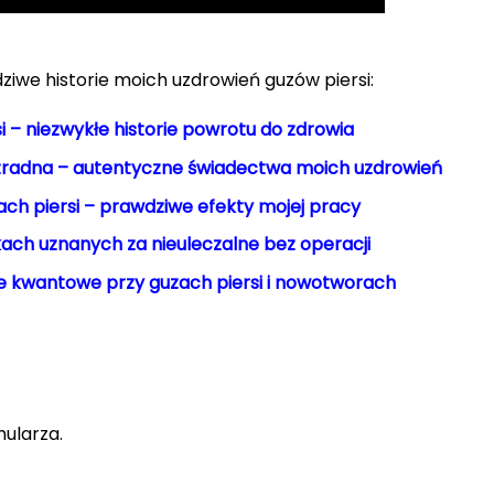
iwe historie moich uzdrowień guzów piersi:
i – niezwykłe historie powrotu do zdrowia
radna – autentyczne świadectwa moich uzdrowień
ch piersi – prawdziwe efekty mojej pracy
ach uznanych za nieuleczalne bez operacji
e kwantowe przy guzach piersi i nowotworach
mularza.