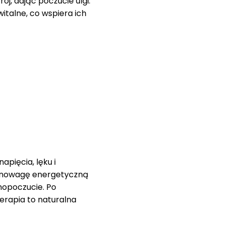
j, dając poczucie ulgi.
italne, co wspiera ich
pięcia, lęku i
ównowagę energetyczną
mopoczucie. Po
erapia to naturalna