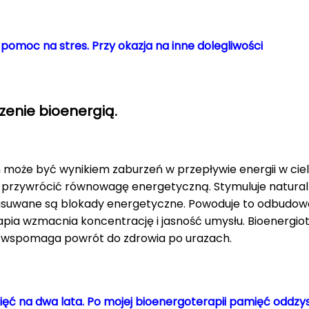
 pomoc na stres. Przy okazja na inne dolegliwości
zenie bioenergią.
 może być wynikiem zaburzeń w przepływie energii w ciele
przywrócić równowagę energetyczną. Stymuluje natural
i usuwane są blokady energetyczne. Powoduje to odbudow
ia wzmacnia koncentrację i jasność umysłu. Bioenergiot
 wspomaga powrót do zdrowia po urazach.
amięć na dwa lata. Po mojej bioenergoterapii pamięć oddzy