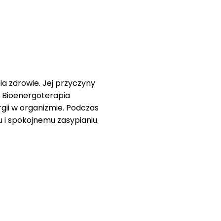
ia zdrowie. Jej przyczyny
 Bioenergoterapia
ii w organizmie. Podczas
u i spokojnemu zasypianiu.