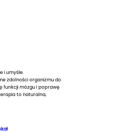
 i umyśle.
ne zdolności organizmu do
ę funkcji mózgu i poprawę
erapia to naturalna,
skał