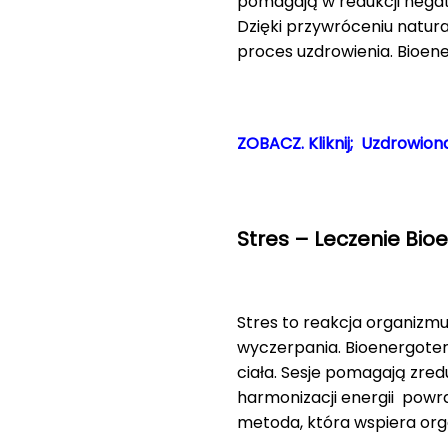
pomagają w redukcji negat
Dzięki przywróceniu natura
proces uzdrowienia. Bioen
ZOBACZ. Kliknij; Uzdrowiona
Stres – Leczenie Bio
Stres to reakcja organizmu
wyczerpania. Bioenergoter
ciała. Sesje pomagają zre
harmonizacji energii powra
metoda, która wspiera org