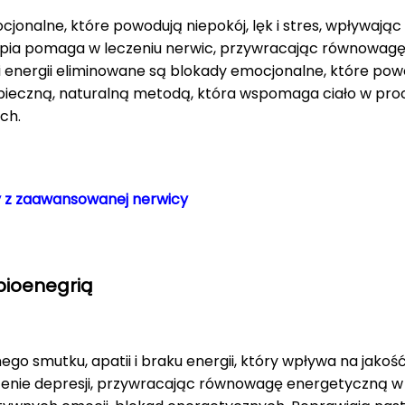
jonalne, które powodują niepokój, lęk i stres, wpływając 
pia pomaga w leczeniu nerwic, przywracając równowagę 
i energii eliminowane są blokady emocjonalne, które powod
zpieczną, naturalną metodą, która wspomaga ciało w proc
ch.
y z zaawansowanej nerwicy
bioenegrią
ego smutku, apatii i braku energii, który wpływa na jakoś
nie depresji, przywracając równowagę energetyczną w ci