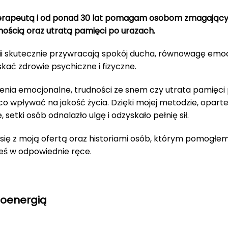
rapeutą i od ponad 30 lat pomagam osobom zmagającym
nością oraz utratą pamięci po urazach.
ii skutecznie przywracają spokój ducha, równowagę emo
ć zdrowie psychiczne i fizyczne.
zenia emocjonalne, trudności ze snem czy utrata pamięc
 wpływać na jakość życia. Dzięki mojej metodzie, opartej
, setki osób odnalazło ulgę i odzyskało pełnię sił.
ę z moją ofertą oraz historiami osób, którym pomogłem. 
łeś w odpowiednie ręce.
ioenergią