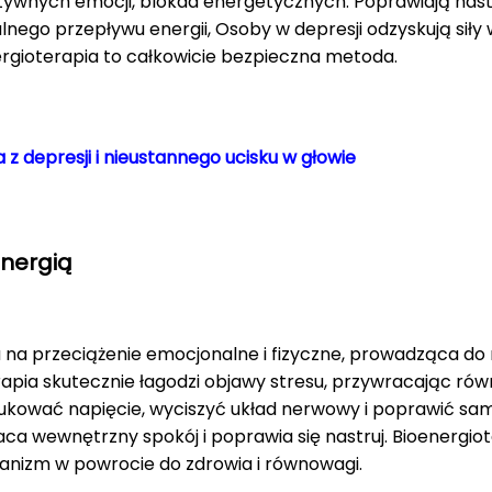
ywnych emocji, blokad energetycznych. Poprawiają nastró
lnego przepływu energii, Osoby w depresji odzyskują siły w
ergioterapia to całkowicie bezpieczna metoda.
 z depresji i nieustannego ucisku w głowie
energią
 na przeciążenie emocjonalne i fizyczne, prowadząca do na
apia skutecznie łagodzi objawy stresu, przywracając r
dukować napięcie, wyciszyć układ nerwowy i poprawić sa
ca wewnętrzny spokój i poprawia się nastruj. Bioenergiot
anizm w powrocie do zdrowia i równowagi.