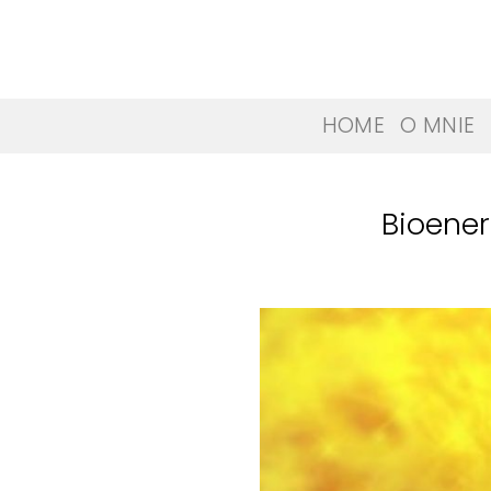
Skip
to
content
HOME
O MNIE
Bioene